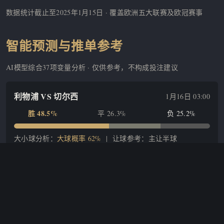
数据统计截止至2025年1月15日 · 覆盖欧洲五大联赛及欧冠赛事
智能预测与推单参考
AI模型综合37项变量分析 · 仅供参考，不构成投注建议
利物浦 VS 切尔西
1月16日 03:00
胜 48.5%
平 26.3%
负 25.2%
大小球分析：
大球概率 62%
| 让球参考：主让半球
马竞 VS 皇马
1月17日 04:00
负 37.7%
胜 31.8%
平 30.5%
大小球分析：
小球概率 55%
| 让球参考：平手盘