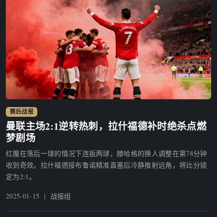
赛后战报
曼联逆转热刺赛后庆祝场景
曼联主场2:1逆转热刺，拉什福德补时绝杀点燃
梦剧场
红魔在落后一球的情况下连扳两球，滕哈格的换人调整在第78分钟
收到奇效。拉什福德接布鲁诺精准直塞后冷静推射远角，将比分锁
定为2:1。
2025-01-15 | 战报组