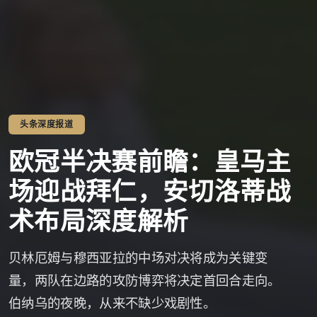
头条深度报道
欧冠半决赛前瞻：皇马主
场迎战拜仁，安切洛蒂战
术布局深度解析
贝林厄姆与穆西亚拉的中场对决将成为关键变
量，两队在边路的攻防博弈将决定首回合走向。
伯纳乌的夜晚，从来不缺少戏剧性。