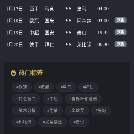
VS
04:00
1月17日
西甲
马竞
皇马
热门
VS
03:00
1月18日
欧冠
国米
阿森纳
预告
VS
19:35
1月19日
中超
国安
泰山
预告
VS
00:30
1月20日
德甲
拜仁
莱比锡
预告
热门标签
#欧冠
#英超
#皇马
#拜仁
#转会窗口
#中超
#世界杯预选赛
#战术分析
#绝杀
#金球奖
#曼城
#利物浦
#米兰德比
#青训