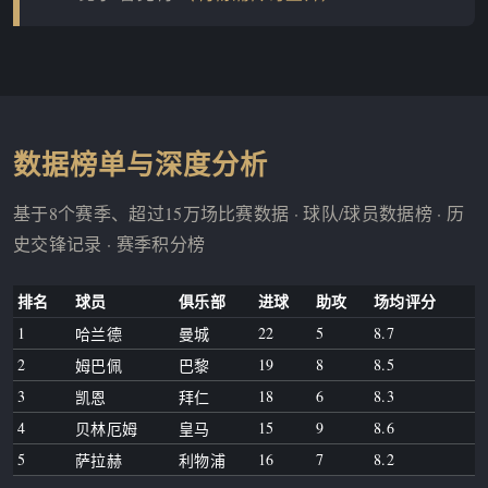
数据榜单与深度分析
基于8个赛季、超过15万场比赛数据 · 球队/球员数据榜 · 历
史交锋记录 · 赛季积分榜
排名
球员
俱乐部
进球
助攻
场均评分
1
22
5
8.7
哈兰德
曼城
2
19
8
8.5
姆巴佩
巴黎
3
18
6
8.3
凯恩
拜仁
4
15
9
8.6
贝林厄姆
皇马
5
16
7
8.2
萨拉赫
利物浦