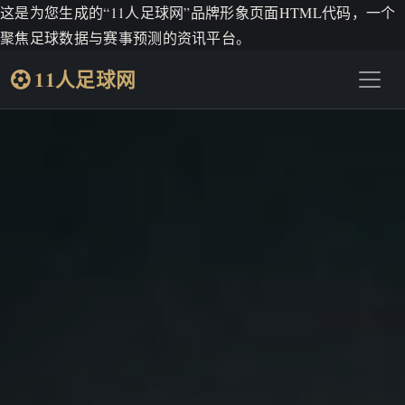
这是为您生成的“11人足球网”品牌形象页面HTML代码，一个
聚焦足球数据与赛事预测的资讯平台。
11人足球网