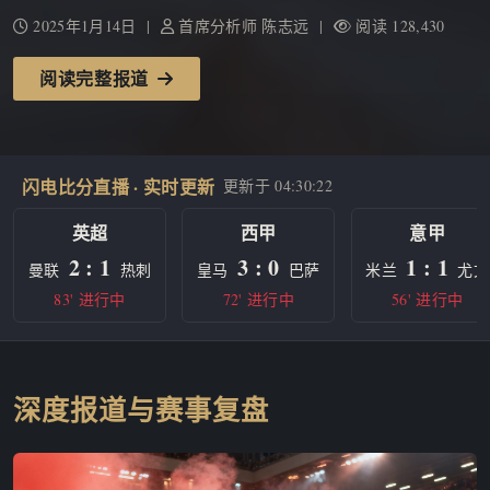
2025年1月14日 |
首席分析师 陈志远 |
阅读 128,430
阅读完整报道
闪电比分直播 · 实时更新
更新于
04:30:22
英超
西甲
意甲
2 : 1
3 : 0
1 : 1
曼联
热刺
皇马
巴萨
米兰
尤文
83' 进行中
72' 进行中
56' 进行中
深度报道与赛事复盘