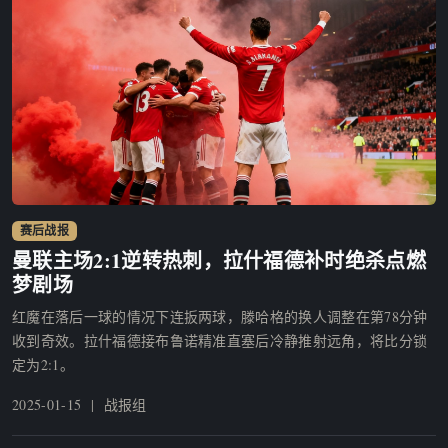
赛后战报
曼联逆转热刺赛后庆祝场景
曼联主场2:1逆转热刺，拉什福德补时绝杀点燃
梦剧场
红魔在落后一球的情况下连扳两球，滕哈格的换人调整在第78分钟
收到奇效。拉什福德接布鲁诺精准直塞后冷静推射远角，将比分锁
定为2:1。
2025-01-15 | 战报组