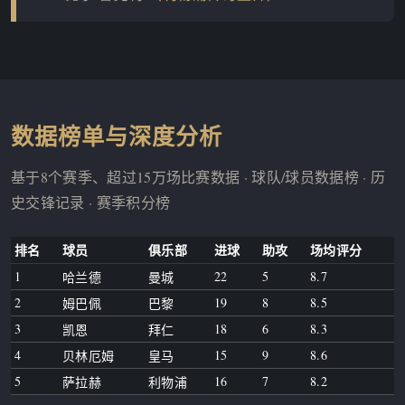
数据榜单与深度分析
基于8个赛季、超过15万场比赛数据 · 球队/球员数据榜 · 历
史交锋记录 · 赛季积分榜
排名
球员
俱乐部
进球
助攻
场均评分
1
22
5
8.7
哈兰德
曼城
2
19
8
8.5
姆巴佩
巴黎
3
18
6
8.3
凯恩
拜仁
4
15
9
8.6
贝林厄姆
皇马
5
16
7
8.2
萨拉赫
利物浦