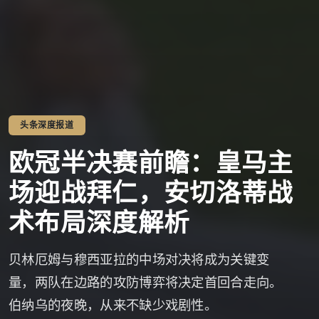
头条深度报道
欧冠半决赛前瞻：皇马主
场迎战拜仁，安切洛蒂战
术布局深度解析
贝林厄姆与穆西亚拉的中场对决将成为关键变
量，两队在边路的攻防博弈将决定首回合走向。
伯纳乌的夜晚，从来不缺少戏剧性。