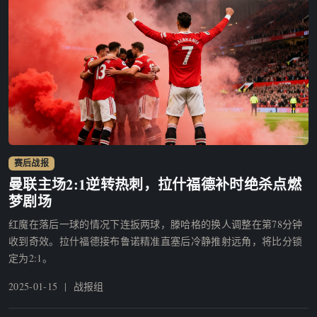
赛后战报
曼联逆转热刺赛后庆祝场景
曼联主场2:1逆转热刺，拉什福德补时绝杀点燃
梦剧场
红魔在落后一球的情况下连扳两球，滕哈格的换人调整在第78分钟
收到奇效。拉什福德接布鲁诺精准直塞后冷静推射远角，将比分锁
定为2:1。
2025-01-15 | 战报组