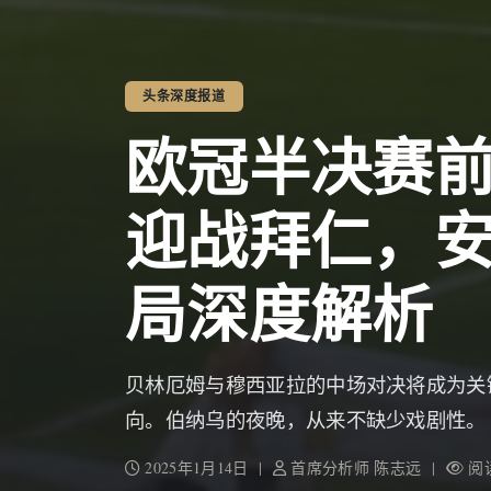
头条深度报道
欧冠半决赛
迎战拜仁，
局深度解析
贝林厄姆与穆西亚拉的中场对决将成为关
向。伯纳乌的夜晚，从来不缺少戏剧性。
2025年1月14日 |
首席分析师 陈志远 |
阅读