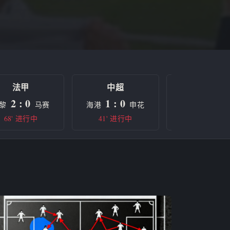
法甲
中超
欧冠
2 : 0
1 : 0
0 : 0
黎
马赛
海港
申花
曼城
68' 进行中
41' 进行中
半场休息