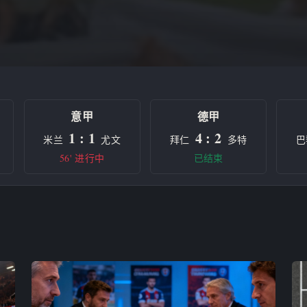
意甲
德甲
1 : 1
4 : 2
米兰
尤文
拜仁
多特
巴
56' 进行中
已结束