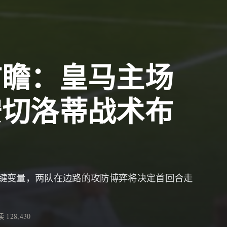
前瞻：皇马主场
安切洛蒂战术布
键变量，两队在边路的攻防博弈将决定首回合走
 128,430