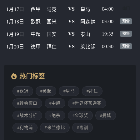
VS
04:00
1月17日
西甲
马竞
皇马
热门
VS
03:00
1月18日
欧冠
国米
阿森纳
预告
VS
19:35
1月19日
中超
国安
泰山
预告
VS
00:30
1月20日
德甲
拜仁
莱比锡
预告
热门标签
#欧冠
#英超
#皇马
#拜仁
#转会窗口
#中超
#世界杯预选赛
#战术分析
#绝杀
#金球奖
#曼城
#利物浦
#米兰德比
#青训