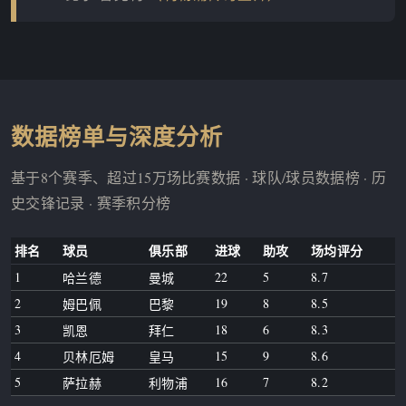
数据榜单与深度分析
基于8个赛季、超过15万场比赛数据 · 球队/球员数据榜 · 历
史交锋记录 · 赛季积分榜
排名
球员
俱乐部
进球
助攻
场均评分
1
22
5
8.7
哈兰德
曼城
2
19
8
8.5
姆巴佩
巴黎
3
18
6
8.3
凯恩
拜仁
4
15
9
8.6
贝林厄姆
皇马
5
16
7
8.2
萨拉赫
利物浦