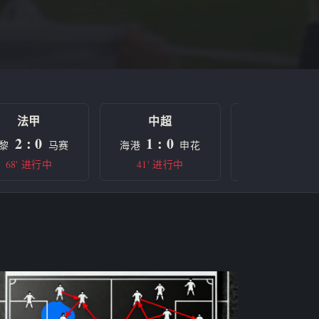
法甲
中超
欧冠
2 : 0
1 : 0
0 : 0
黎
马赛
海港
申花
曼城
68' 进行中
41' 进行中
半场休息