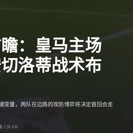
前瞻：皇马主场
安切洛蒂战术布
键变量，两队在边路的攻防博弈将决定首回合走
 128,430