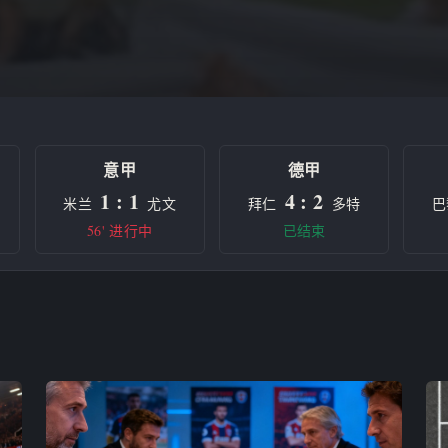
意甲
德甲
1 : 1
4 : 2
米兰
尤文
拜仁
多特
巴
56' 进行中
已结束