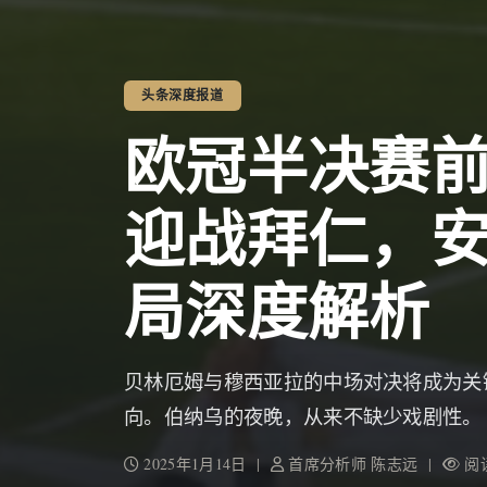
头条深度报道
欧冠半决赛
迎战拜仁，
局深度解析
贝林厄姆与穆西亚拉的中场对决将成为关
向。伯纳乌的夜晚，从来不缺少戏剧性。
2025年1月14日 |
首席分析师 陈志远 |
阅读