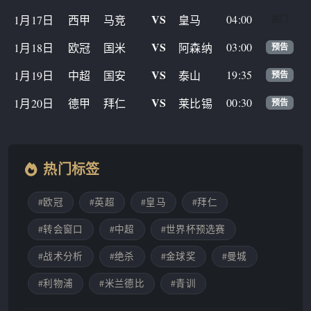
VS
04:00
1月17日
西甲
马竞
皇马
热门
VS
03:00
1月18日
欧冠
国米
阿森纳
预告
VS
19:35
1月19日
中超
国安
泰山
预告
VS
00:30
1月20日
德甲
拜仁
莱比锡
预告
热门标签
#欧冠
#英超
#皇马
#拜仁
#转会窗口
#中超
#世界杯预选赛
#战术分析
#绝杀
#金球奖
#曼城
#利物浦
#米兰德比
#青训