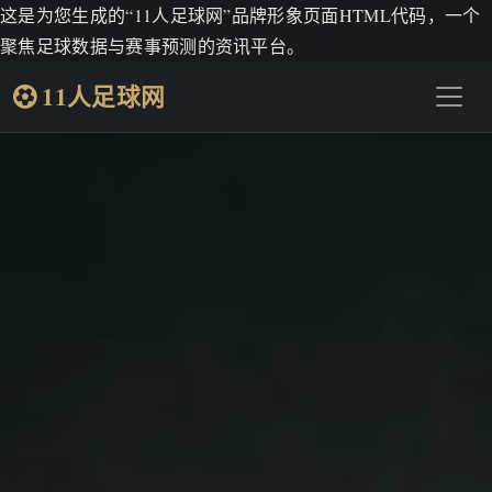
这是为您生成的“11人足球网”品牌形象页面HTML代码，一个
聚焦足球数据与赛事预测的资讯平台。
11人足球网