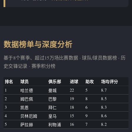
数据榜单与深度分析
基于8个赛季、超过15万场比赛数据 · 球队/球员数据榜 · 历
史交锋记录 · 赛季积分榜
排名
球员
俱乐部
进球
助攻
场均评分
1
22
5
8.7
哈兰德
曼城
2
19
8
8.5
姆巴佩
巴黎
3
18
6
8.3
凯恩
拜仁
4
15
9
8.6
贝林厄姆
皇马
5
16
7
8.2
萨拉赫
利物浦