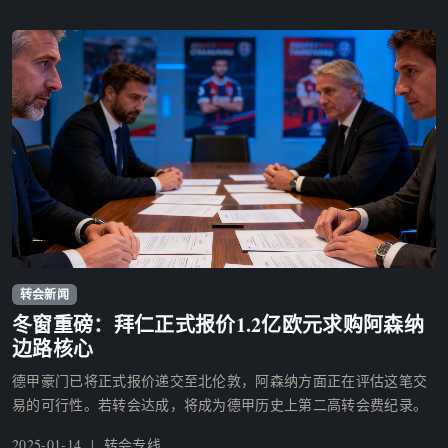
转会新闻
冬季转会窗口重磅交易谈判
冬窗重磅：拜仁正式报价1.2亿欧元求购阿森纳
边路核心
德甲豪门已将正式报价递交至北伦敦，阿森纳方面正在评估这笔交
易的可行性。若转会达成，将成为德甲历史上第二高转会费纪录。
2025-01-14 | 转会专线