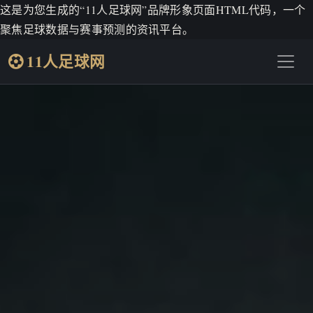
这是为您生成的“11人足球网”品牌形象页面HTML代码，一个
聚焦足球数据与赛事预测的资讯平台。
11人足球网