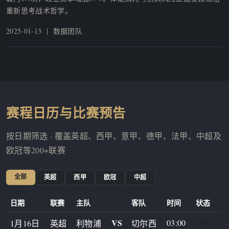
重新思考战术哲学。
2025-01-13 | 数据团队
赛程日历与比赛预告
按日期筛选 · 覆盖英超、西甲、意甲、德甲、法甲、中超及
欧冠等200+联赛
全部
英超
西甲
欧冠
中超
日期
联赛
主队
客队
时间
状态
VS
03:00
1月16日
英超
利物浦
切尔西
热门