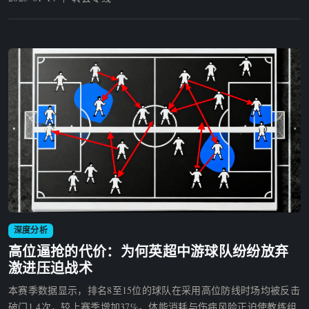
深度分析
战术板深度分析图表
高位逼抢的代价：为何英超中游球队纷纷放弃
激进压迫战术
本赛季数据显示，排名8至15位的球队在采用高位防线时场均被反击
破门1.4次，较上赛季增加37%。体能消耗与伤病风险正迫使教练组