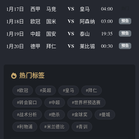
VS
04:00
1月17日
西甲
马竞
皇马
热门
VS
03:00
1月18日
欧冠
国米
阿森纳
预告
VS
19:35
1月19日
中超
国安
泰山
预告
VS
00:30
1月20日
德甲
拜仁
莱比锡
预告
热门标签
#欧冠
#英超
#皇马
#拜仁
#转会窗口
#中超
#世界杯预选赛
#战术分析
#绝杀
#金球奖
#曼城
#利物浦
#米兰德比
#青训