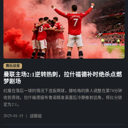
赛后战报
曼联逆转热刺赛后庆祝场景
曼联主场2:1逆转热刺，拉什福德补时绝杀点燃
梦剧场
红魔在落后一球的情况下连扳两球，滕哈格的换人调整在第78分钟
收到奇效。拉什福德接布鲁诺精准直塞后冷静推射远角，将比分锁
定为2:1。
2025-01-15 | 战报组