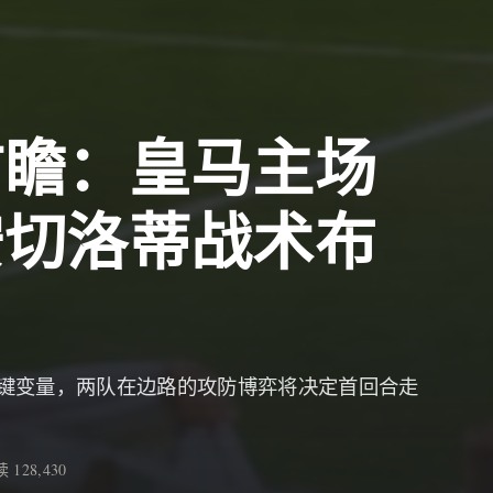
前瞻：皇马主场
安切洛蒂战术布
键变量，两队在边路的攻防博弈将决定首回合走
 128,430