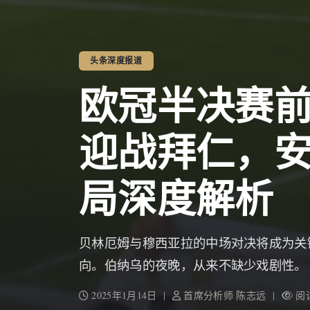
头条深度报道
欧冠半决赛
迎战拜仁，
局深度解析
贝林厄姆与穆西亚拉的中场对决将成为关
向。伯纳乌的夜晚，从来不缺少戏剧性。
2025年1月14日 |
首席分析师 陈志远 |
阅读