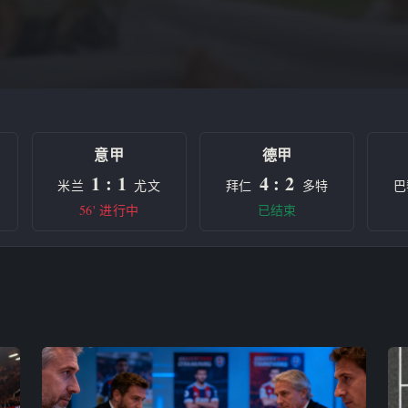
意甲
德甲
1 : 1
4 : 2
米兰
尤文
拜仁
多特
巴
56' 进行中
已结束