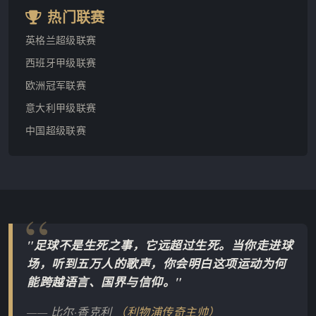
热门联赛
英格兰超级联赛
西班牙甲级联赛
欧洲冠军联赛
意大利甲级联赛
中国超级联赛
"足球不是生死之事，它远超过生死。当你走进球
场，听到五万人的歌声，你会明白这项运动为何
能跨越语言、国界与信仰。"
—— 比尔·香克利
（利物浦传奇主帅）