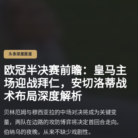
头条深度报道
欧冠半决赛前瞻：皇马主
场迎战拜仁，安切洛蒂战
术布局深度解析
贝林厄姆与穆西亚拉的中场对决将成为关键变
量，两队在边路的攻防博弈将决定首回合走向。
伯纳乌的夜晚，从来不缺少戏剧性。