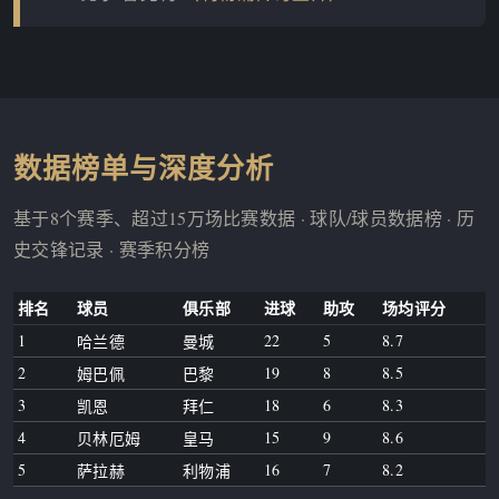
数据榜单与深度分析
基于8个赛季、超过15万场比赛数据 · 球队/球员数据榜 · 历
史交锋记录 · 赛季积分榜
排名
球员
俱乐部
进球
助攻
场均评分
1
22
5
8.7
哈兰德
曼城
2
19
8
8.5
姆巴佩
巴黎
3
18
6
8.3
凯恩
拜仁
4
15
9
8.6
贝林厄姆
皇马
5
16
7
8.2
萨拉赫
利物浦