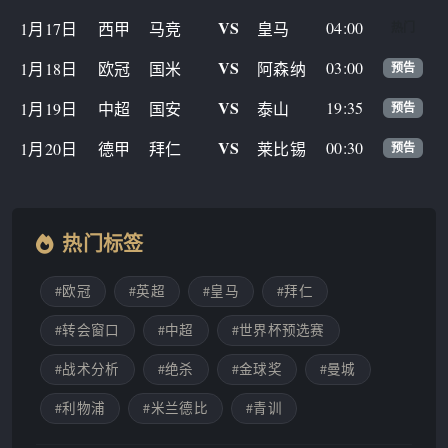
VS
04:00
1月17日
西甲
马竞
皇马
热门
VS
03:00
1月18日
欧冠
国米
阿森纳
预告
VS
19:35
1月19日
中超
国安
泰山
预告
VS
00:30
1月20日
德甲
拜仁
莱比锡
预告
热门标签
#欧冠
#英超
#皇马
#拜仁
#转会窗口
#中超
#世界杯预选赛
#战术分析
#绝杀
#金球奖
#曼城
#利物浦
#米兰德比
#青训