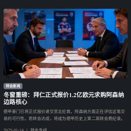
转会新闻
冬季转会窗口重磅交易谈判
冬窗重磅：拜仁正式报价1.2亿欧元求购阿森纳
边路核心
德甲豪门已将正式报价递交至北伦敦，阿森纳方面正在评估这笔交
易的可行性。若转会达成，将成为德甲历史上第二高转会费纪录。
2025-01-14 | 转会专线