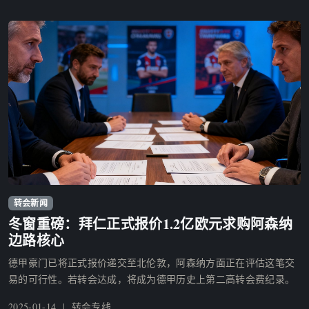
转会新闻
冬季转会窗口重磅交易谈判
冬窗重磅：拜仁正式报价1.2亿欧元求购阿森纳
边路核心
德甲豪门已将正式报价递交至北伦敦，阿森纳方面正在评估这笔交
易的可行性。若转会达成，将成为德甲历史上第二高转会费纪录。
2025-01-14 | 转会专线