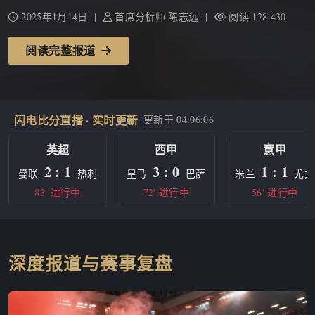
2025年1月14日 |
首席分析师 陈志远 |
阅读 128,430
阅读完整报道
闪电比分直播 · 实时更新
更新于
04:06:06
英超
西甲
意甲
2 : 1
3 : 0
1 : 1
曼联
热刺
皇马
巴萨
米兰
尤文
83' 进行中
72' 进行中
56' 进行中
深度报道与赛事复盘