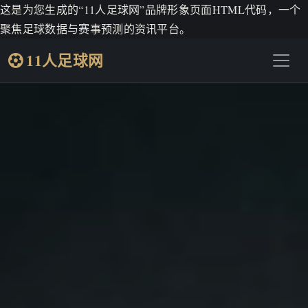
这是为您生成的“11人足球网”品牌形象页面HTML代码，一个
聚焦足球数据与赛事预测的资讯平台。
11人足球网