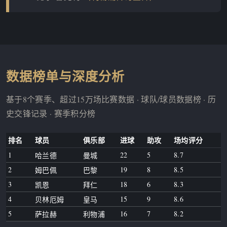
数据榜单与深度分析
基于8个赛季、超过15万场比赛数据 · 球队/球员数据榜 · 历
史交锋记录 · 赛季积分榜
排名
球员
俱乐部
进球
助攻
场均评分
1
22
5
8.7
哈兰德
曼城
2
19
8
8.5
姆巴佩
巴黎
3
18
6
8.3
凯恩
拜仁
4
15
9
8.6
贝林厄姆
皇马
5
16
7
8.2
萨拉赫
利物浦