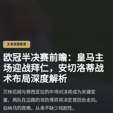
头条深度报道
欧冠半决赛前瞻：皇马主
场迎战拜仁，安切洛蒂战
术布局深度解析
贝林厄姆与穆西亚拉的中场对决将成为关键变
量，两队在边路的攻防博弈将决定首回合走向。
伯纳乌的夜晚，从来不缺少戏剧性。