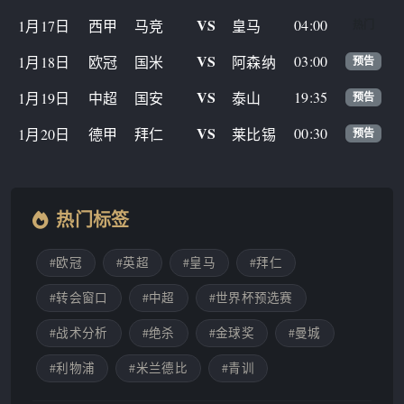
VS
04:00
1月17日
西甲
马竞
皇马
热门
VS
03:00
1月18日
欧冠
国米
阿森纳
预告
VS
19:35
1月19日
中超
国安
泰山
预告
VS
00:30
1月20日
德甲
拜仁
莱比锡
预告
热门标签
#欧冠
#英超
#皇马
#拜仁
#转会窗口
#中超
#世界杯预选赛
#战术分析
#绝杀
#金球奖
#曼城
#利物浦
#米兰德比
#青训