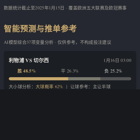
数据统计截止至2025年1月15日 · 覆盖欧洲五大联赛及欧冠赛事
智能预测与推单参考
AI模型综合37项变量分析 · 仅供参考，不构成投注建议
利物浦 VS 切尔西
1月16日 03:00
胜 48.5%
平 26.3%
负 25.2%
大小球分析：
大球概率 62%
| 让球参考：主让半球
马竞 VS 皇马
1月17日 04:00
负 37.7%
胜 31.8%
平 30.5%
大小球分析：
小球概率 55%
| 让球参考：平手盘