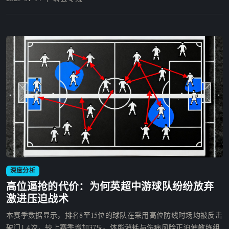
深度分析
战术板深度分析图表
高位逼抢的代价：为何英超中游球队纷纷放弃
激进压迫战术
本赛季数据显示，排名8至15位的球队在采用高位防线时场均被反击
破门1.4次，较上赛季增加37%。体能消耗与伤病风险正迫使教练组