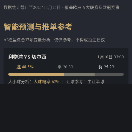
数据统计截止至2025年1月15日 · 覆盖欧洲五大联赛及欧冠赛事
智能预测与推单参考
AI模型综合37项变量分析 · 仅供参考，不构成投注建议
利物浦 VS 切尔西
1月16日 03:00
胜 48.5%
平 26.3%
负 25.2%
大小球分析：
大球概率 62%
| 让球参考：主让半球
马竞 VS 皇马
1月17日 04:00
负 37.7%
胜 31.8%
平 30.5%
大小球分析：
小球概率 55%
| 让球参考：平手盘