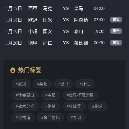
VS
04:00
1月17日
西甲
马竞
皇马
热门
VS
03:00
1月18日
欧冠
国米
阿森纳
预告
VS
19:35
1月19日
中超
国安
泰山
预告
VS
00:30
1月20日
德甲
拜仁
莱比锡
预告
热门标签
#欧冠
#英超
#皇马
#拜仁
#转会窗口
#中超
#世界杯预选赛
#战术分析
#绝杀
#金球奖
#曼城
#利物浦
#米兰德比
#青训