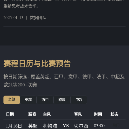
重新思考战术哲学。
2025-01-13 | 数据团队
赛程日历与比赛预告
按日期筛选 · 覆盖英超、西甲、意甲、德甲、法甲、中超及
欧冠等200+联赛
全部
英超
西甲
欧冠
中超
日期
联赛
主队
客队
时间
状态
VS
03:00
1月16日
英超
利物浦
切尔西
热门