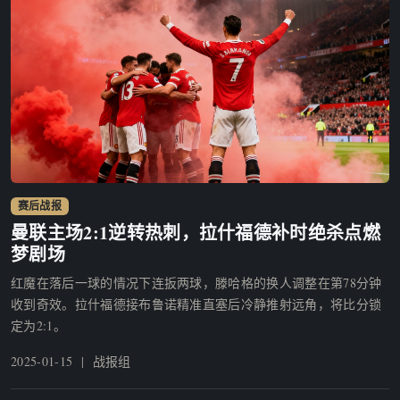
赛后战报
曼联逆转热刺赛后庆祝场景
曼联主场2:1逆转热刺，拉什福德补时绝杀点燃
梦剧场
红魔在落后一球的情况下连扳两球，滕哈格的换人调整在第78分钟
收到奇效。拉什福德接布鲁诺精准直塞后冷静推射远角，将比分锁
定为2:1。
2025-01-15 | 战报组