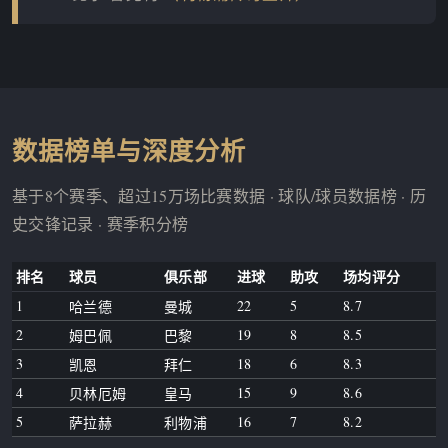
数据榜单与深度分析
基于8个赛季、超过15万场比赛数据 · 球队/球员数据榜 · 历
史交锋记录 · 赛季积分榜
排名
球员
俱乐部
进球
助攻
场均评分
1
22
5
8.7
哈兰德
曼城
2
19
8
8.5
姆巴佩
巴黎
3
18
6
8.3
凯恩
拜仁
4
15
9
8.6
贝林厄姆
皇马
5
16
7
8.2
萨拉赫
利物浦