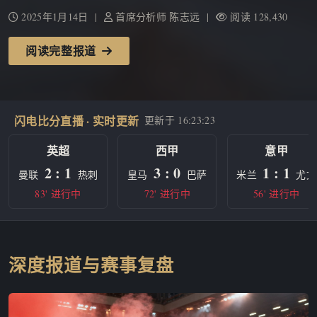
2025年1月14日 |
首席分析师 陈志远 |
阅读 128,430
阅读完整报道
闪电比分直播 · 实时更新
更新于
16:23:23
英超
西甲
意甲
2 : 1
3 : 0
1 : 1
曼联
热刺
皇马
巴萨
米兰
尤文
83' 进行中
72' 进行中
56' 进行中
深度报道与赛事复盘