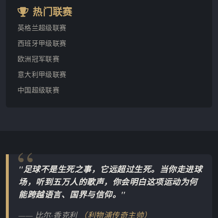
热门联赛
英格兰超级联赛
西班牙甲级联赛
欧洲冠军联赛
意大利甲级联赛
中国超级联赛
"足球不是生死之事，它远超过生死。当你走进球
场，听到五万人的歌声，你会明白这项运动为何
能跨越语言、国界与信仰。"
—— 比尔·香克利
（利物浦传奇主帅）