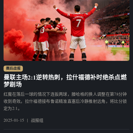
赛后战报
曼联逆转热刺赛后庆祝场景
曼联主场2:1逆转热刺，拉什福德补时绝杀点燃
梦剧场
红魔在落后一球的情况下连扳两球，滕哈格的换人调整在第78分钟
收到奇效。拉什福德接布鲁诺精准直塞后冷静推射远角，将比分锁
定为2:1。
2025-01-15 | 战报组