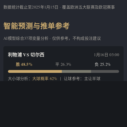
数据统计截止至2025年1月15日 · 覆盖欧洲五大联赛及欧冠赛事
智能预测与推单参考
AI模型综合37项变量分析 · 仅供参考，不构成投注建议
利物浦 VS 切尔西
1月16日 03:00
胜 48.5%
平 26.3%
负 25.2%
大小球分析：
大球概率 62%
| 让球参考：主让半球
马竞 VS 皇马
1月17日 04:00
负 37.7%
胜 31.8%
平 30.5%
大小球分析：
小球概率 55%
| 让球参考：平手盘