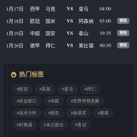
VS
04:00
1月17日
西甲
马竞
皇马
热门
VS
03:00
1月18日
欧冠
国米
阿森纳
预告
VS
19:35
1月19日
中超
国安
泰山
预告
VS
00:30
1月20日
德甲
拜仁
莱比锡
预告
热门标签
#欧冠
#英超
#皇马
#拜仁
#转会窗口
#中超
#世界杯预选赛
#战术分析
#绝杀
#金球奖
#曼城
#利物浦
#米兰德比
#青训