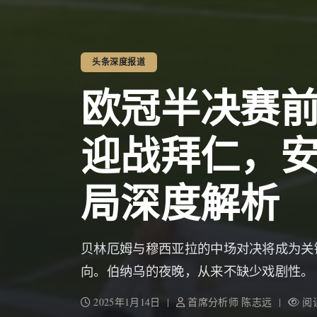
头条深度报道
欧冠半决赛
迎战拜仁，
局深度解析
贝林厄姆与穆西亚拉的中场对决将成为关
向。伯纳乌的夜晚，从来不缺少戏剧性。
2025年1月14日 |
首席分析师 陈志远 |
阅读