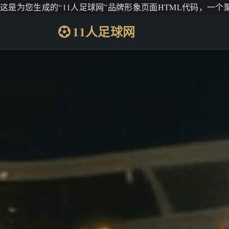
这是为您生成的“11人足球网”品牌形象页面HTML代码，一
11人足球网