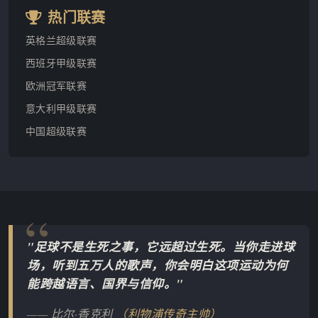
热门联赛
英格兰超级联赛
西班牙甲级联赛
欧洲冠军联赛
意大利甲级联赛
中国超级联赛
"足球不是生死之事，它远超过生死。当你走进球
场，听到五万人的歌声，你会明白这项运动为何
能跨越语言、国界与信仰。"
—— 比尔·香克利
（利物浦传奇主帅）