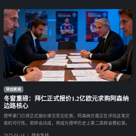
转会新闻
冬季转会窗口重磅交易谈判
冬窗重磅：拜仁正式报价1.2亿欧元求购阿森纳
边路核心
德甲豪门已将正式报价递交至北伦敦，阿森纳方面正在评估这笔交
易的可行性。若转会达成，将成为德甲历史上第二高转会费纪录。
2025-01-14 | 转会专线