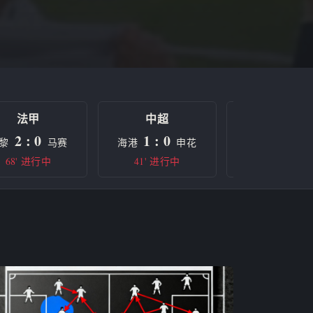
法甲
中超
欧冠
2 : 0
1 : 0
0 : 0
黎
马赛
海港
申花
曼城
68' 进行中
41' 进行中
半场休息