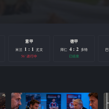
意甲
德甲
1 : 1
4 : 2
米兰
尤文
拜仁
多特
巴
56' 进行中
已结束