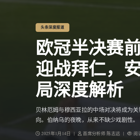
头条深度报道
欧冠半决赛
迎战拜仁，
局深度解析
贝林厄姆与穆西亚拉的中场对决将成为关
向。伯纳乌的夜晚，从来不缺少戏剧性。
2025年1月14日 |
首席分析师 陈志远 |
阅读