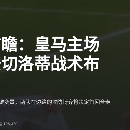
前瞻：皇马主场
安切洛蒂战术布
键变量，两队在边路的攻防博弈将决定首回合走
 128,430