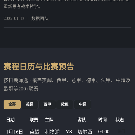
重新思考战术哲学。
2025-01-13 | 数据团队
赛程日历与比赛预告
按日期筛选 · 覆盖英超、西甲、意甲、德甲、法甲、中超及
欧冠等200+联赛
全部
英超
西甲
欧冠
中超
日期
联赛
主队
客队
时间
状态
VS
03:00
1月16日
英超
利物浦
切尔西
热门