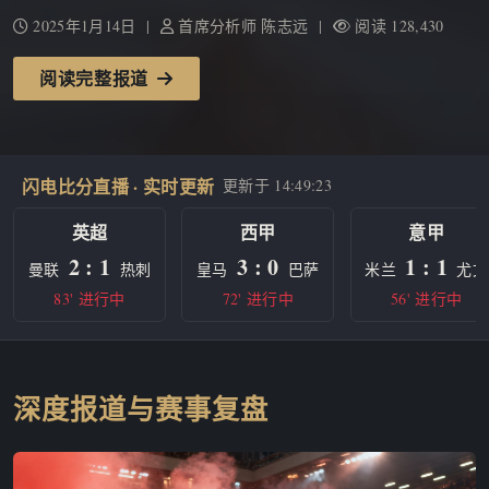
2025年1月14日 |
首席分析师 陈志远 |
阅读 128,430
阅读完整报道
闪电比分直播 · 实时更新
更新于
14:49:23
英超
西甲
意甲
2 : 1
3 : 0
1 : 1
曼联
热刺
皇马
巴萨
米兰
尤文
83' 进行中
72' 进行中
56' 进行中
深度报道与赛事复盘