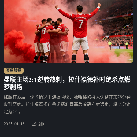
赛后战报
曼联逆转热刺赛后庆祝场景
曼联主场2:1逆转热刺，拉什福德补时绝杀点燃
梦剧场
红魔在落后一球的情况下连扳两球，滕哈格的换人调整在第78分钟
收到奇效。拉什福德接布鲁诺精准直塞后冷静推射远角，将比分锁
定为2:1。
2025-01-15 | 战报组