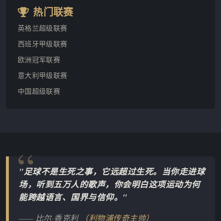
热门联赛
英格兰超级联赛
西班牙甲级联赛
欧洲冠军联赛
意大利甲级联赛
中国超级联赛
"足球不是生死之事，它远超过生死。当你走进球
场，听到五万人的歌声，你会明白这项运动为何
能跨越语言、国界与信仰。"
—— 比尔·香克利
（利物浦传奇主帅）