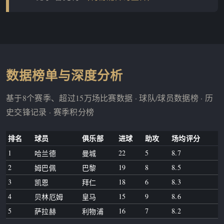
数据榜单与深度分析
基于8个赛季、超过15万场比赛数据 · 球队/球员数据榜 · 历
史交锋记录 · 赛季积分榜
排名
球员
俱乐部
进球
助攻
场均评分
1
22
5
8.7
哈兰德
曼城
2
19
8
8.5
姆巴佩
巴黎
3
18
6
8.3
凯恩
拜仁
4
15
9
8.6
贝林厄姆
皇马
5
16
7
8.2
萨拉赫
利物浦