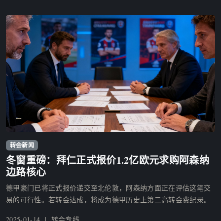
转会新闻
冬季转会窗口重磅交易谈判
冬窗重磅：拜仁正式报价1.2亿欧元求购阿森纳
边路核心
德甲豪门已将正式报价递交至北伦敦，阿森纳方面正在评估这笔交
易的可行性。若转会达成，将成为德甲历史上第二高转会费纪录。
2025-01-14 | 转会专线