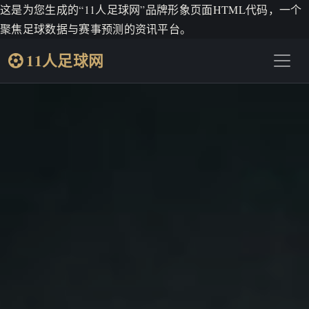
这是为您生成的“11人足球网”品牌形象页面HTML代码，一个
聚焦足球数据与赛事预测的资讯平台。
11人足球网