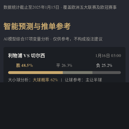
数据统计截止至2025年1月15日 · 覆盖欧洲五大联赛及欧冠赛事
智能预测与推单参考
AI模型综合37项变量分析 · 仅供参考，不构成投注建议
利物浦 VS 切尔西
1月16日 03:00
胜 48.5%
平 26.3%
负 25.2%
大小球分析：
大球概率 62%
| 让球参考：主让半球
马竞 VS 皇马
1月17日 04:00
负 37.7%
胜 31.8%
平 30.5%
大小球分析：
小球概率 55%
| 让球参考：平手盘