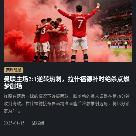
赛后战报
曼联逆转热刺赛后庆祝场景
曼联主场2:1逆转热刺，拉什福德补时绝杀点燃
梦剧场
红魔在落后一球的情况下连扳两球，滕哈格的换人调整在第78分钟
收到奇效。拉什福德接布鲁诺精准直塞后冷静推射远角，将比分锁
定为2:1。
2025-01-15 | 战报组