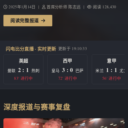
2025年1月14日 |
首席分析师 陈志远 |
阅读 128,430
阅读完整报道
闪电比分直播 · 实时更新
更新于
19:10:33
英超
西甲
意甲
2 : 1
3 : 0
1 : 1
曼联
热刺
皇马
巴萨
米兰
尤文
83' 进行中
72' 进行中
56' 进行中
深度报道与赛事复盘