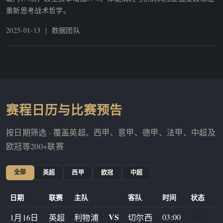
重新思考战术哲学。
2025-01-13 | 数据团队
赛程日历与比赛预告
按日期筛选 · 覆盖英超、西甲、意甲、德甲、法甲、中超及
欧冠等200+联赛
全部
英超
西甲
欧冠
中超
日期
联赛
主队
客队
时间
状态
VS
03:00
1月16日
英超
利物浦
切尔西
热门