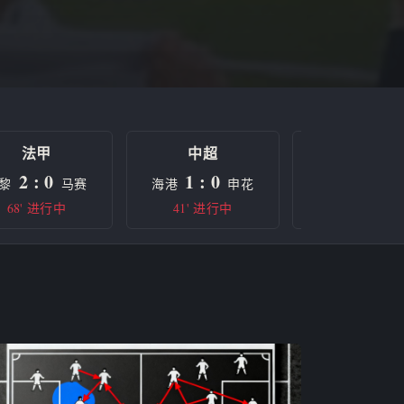
法甲
中超
欧冠
2 : 0
1 : 0
0 : 0
黎
马赛
海港
申花
曼城
68' 进行中
41' 进行中
半场休息