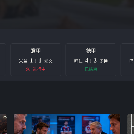
意甲
德甲
1 : 1
4 : 2
米兰
尤文
拜仁
多特
巴
56' 进行中
已结束