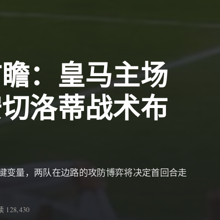
前瞻：皇马主场
安切洛蒂战术布
键变量，两队在边路的攻防博弈将决定首回合走
 128,430