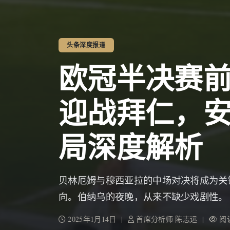
头条深度报道
欧冠半决赛
迎战拜仁，
局深度解析
贝林厄姆与穆西亚拉的中场对决将成为关
向。伯纳乌的夜晚，从来不缺少戏剧性。
2025年1月14日 |
首席分析师 陈志远 |
阅读