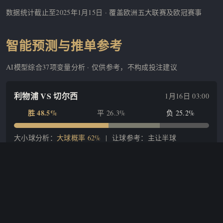
数据统计截止至2025年1月15日 · 覆盖欧洲五大联赛及欧冠赛事
智能预测与推单参考
AI模型综合37项变量分析 · 仅供参考，不构成投注建议
利物浦 VS 切尔西
1月16日 03:00
胜 48.5%
平 26.3%
负 25.2%
大小球分析：
大球概率 62%
| 让球参考：主让半球
马竞 VS 皇马
1月17日 04:00
负 37.7%
胜 31.8%
平 30.5%
大小球分析：
小球概率 55%
| 让球参考：平手盘