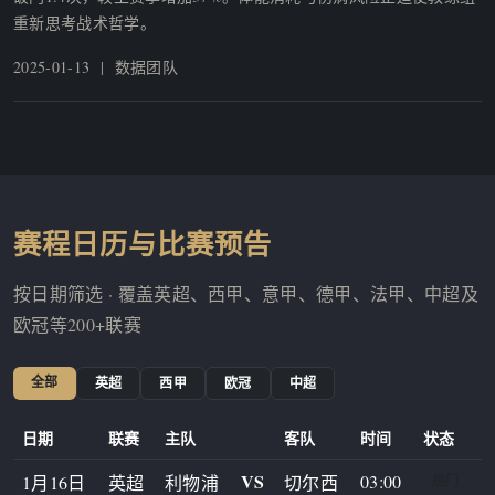
重新思考战术哲学。
2025-01-13 | 数据团队
赛程日历与比赛预告
按日期筛选 · 覆盖英超、西甲、意甲、德甲、法甲、中超及
欧冠等200+联赛
全部
英超
西甲
欧冠
中超
日期
联赛
主队
客队
时间
状态
VS
03:00
1月16日
英超
利物浦
切尔西
热门