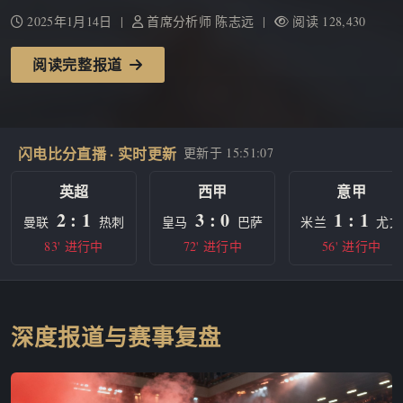
2025年1月14日 |
首席分析师 陈志远 |
阅读 128,430
阅读完整报道
闪电比分直播 · 实时更新
更新于
15:51:07
英超
西甲
意甲
2 : 1
3 : 0
1 : 1
曼联
热刺
皇马
巴萨
米兰
尤文
83' 进行中
72' 进行中
56' 进行中
深度报道与赛事复盘