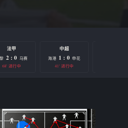
法甲
中超
欧冠
2 : 0
1 : 0
0 : 0
黎
马赛
海港
申花
曼城
68' 进行中
41' 进行中
半场休息