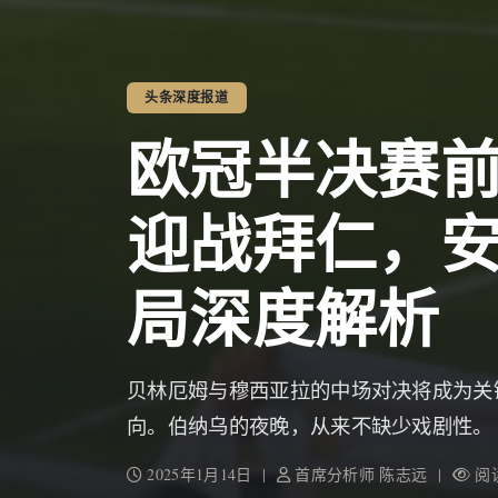
头条深度报道
欧冠半决赛
迎战拜仁，
局深度解析
贝林厄姆与穆西亚拉的中场对决将成为关
向。伯纳乌的夜晚，从来不缺少戏剧性。
2025年1月14日 |
首席分析师 陈志远 |
阅读