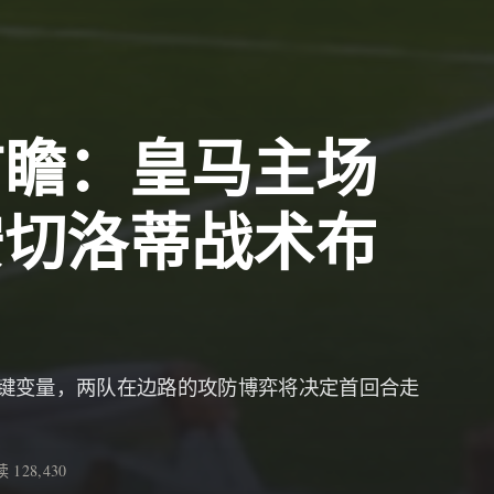
前瞻：皇马主场
安切洛蒂战术布
键变量，两队在边路的攻防博弈将决定首回合走
 128,430