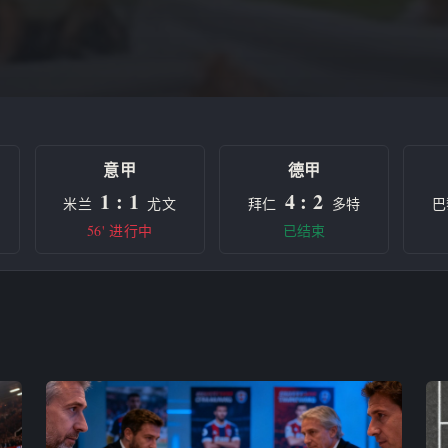
意甲
德甲
1 : 1
4 : 2
米兰
尤文
拜仁
多特
巴
56' 进行中
已结束