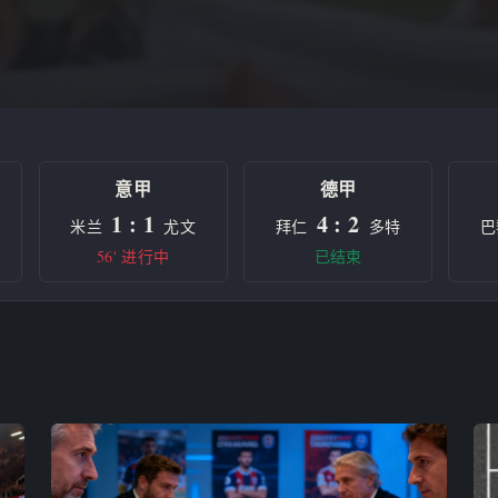
意甲
德甲
1 : 1
4 : 2
米兰
尤文
拜仁
多特
巴
56' 进行中
已结束