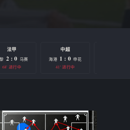
法甲
中超
欧冠
2 : 0
1 : 0
0 : 0
黎
马赛
海港
申花
曼城
68' 进行中
41' 进行中
半场休息