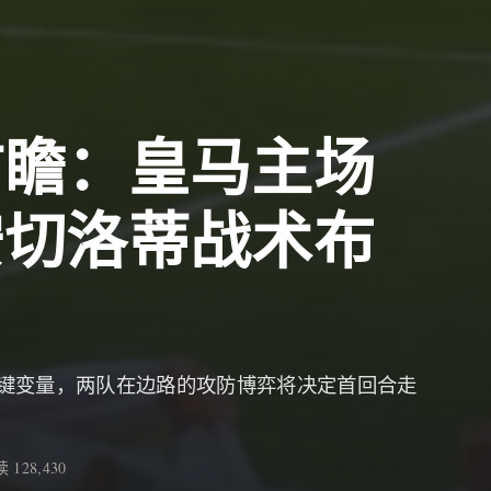
前瞻：皇马主场
安切洛蒂战术布
键变量，两队在边路的攻防博弈将决定首回合走
 128,430