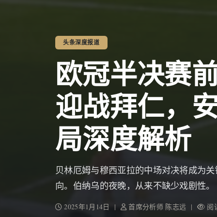
头条深度报道
欧冠半决赛
迎战拜仁，
局深度解析
贝林厄姆与穆西亚拉的中场对决将成为关
向。伯纳乌的夜晚，从来不缺少戏剧性。
2025年1月14日 |
首席分析师 陈志远 |
阅读