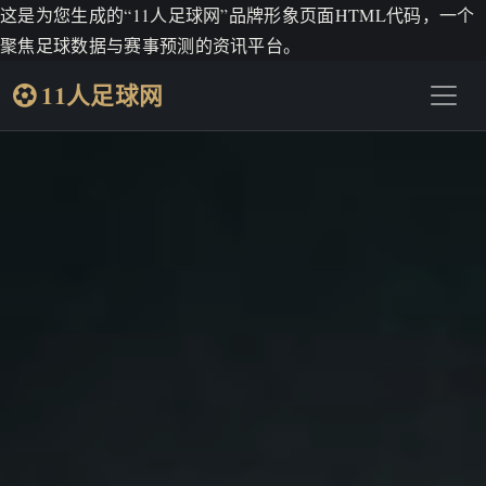
这是为您生成的“11人足球网”品牌形象页面HTML代码，一个
聚焦足球数据与赛事预测的资讯平台。
11人足球网