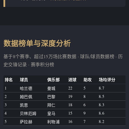
数据榜单与深度分析
基于8个赛季、超过15万场比赛数据 · 球队/球员数据榜 · 历
史交锋记录 · 赛季积分榜
排名
球员
俱乐部
进球
助攻
场均评分
1
22
5
8.7
哈兰德
曼城
2
19
8
8.5
姆巴佩
巴黎
3
18
6
8.3
凯恩
拜仁
4
15
9
8.6
贝林厄姆
皇马
5
16
7
8.2
萨拉赫
利物浦