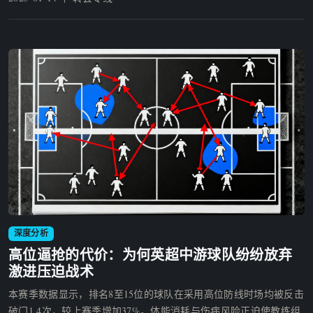
深度分析
战术板深度分析图表
高位逼抢的代价：为何英超中游球队纷纷放弃
激进压迫战术
本赛季数据显示，排名8至15位的球队在采用高位防线时场均被反击
破门1.4次，较上赛季增加37%。体能消耗与伤病风险正迫使教练组