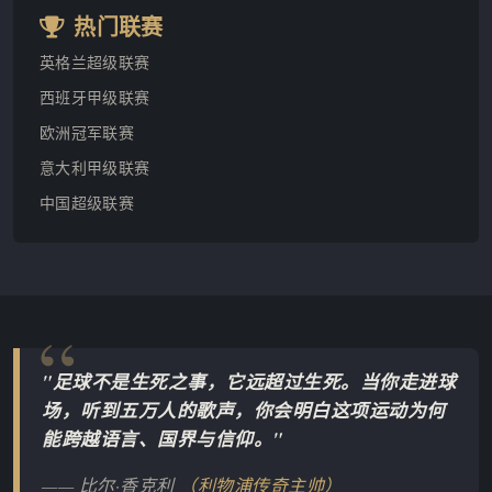
热门联赛
英格兰超级联赛
西班牙甲级联赛
欧洲冠军联赛
意大利甲级联赛
中国超级联赛
"足球不是生死之事，它远超过生死。当你走进球
场，听到五万人的歌声，你会明白这项运动为何
能跨越语言、国界与信仰。"
—— 比尔·香克利
（利物浦传奇主帅）