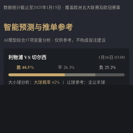
数据统计截止至2025年1月15日 · 覆盖欧洲五大联赛及欧冠赛事
智能预测与推单参考
AI模型综合37项变量分析 · 仅供参考，不构成投注建议
利物浦 VS 切尔西
1月16日 03:00
胜 48.5%
平 26.3%
负 25.2%
大小球分析：
大球概率 62%
| 让球参考：主让半球
马竞 VS 皇马
1月17日 04:00
负 37.7%
胜 31.8%
平 30.5%
大小球分析：
小球概率 55%
| 让球参考：平手盘