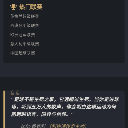
热门联赛
英格兰超级联赛
西班牙甲级联赛
欧洲冠军联赛
意大利甲级联赛
中国超级联赛
"足球不是生死之事，它远超过生死。当你走进球
场，听到五万人的歌声，你会明白这项运动为何
能跨越语言、国界与信仰。"
—— 比尔·香克利
（利物浦传奇主帅）