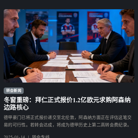
转会新闻
冬季转会窗口重磅交易谈判
冬窗重磅：拜仁正式报价1.2亿欧元求购阿森纳
边路核心
德甲豪门已将正式报价递交至北伦敦，阿森纳方面正在评估这笔交
易的可行性。若转会达成，将成为德甲历史上第二高转会费纪录。
2025-01-14 | 转会专线