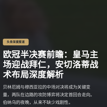
头条深度报道
欧冠半决赛前瞻：皇马主
场迎战拜仁，安切洛蒂战
术布局深度解析
贝林厄姆与穆西亚拉的中场对决将成为关键变
量，两队在边路的攻防博弈将决定首回合走向。
伯纳乌的夜晚，从来不缺少戏剧性。