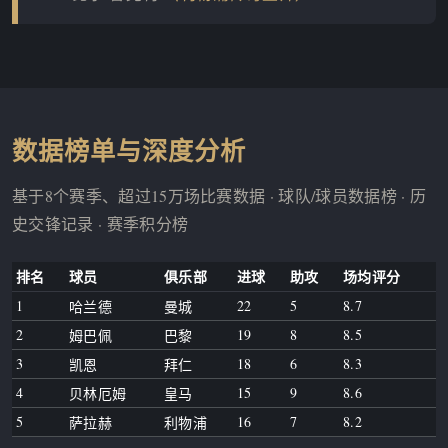
数据榜单与深度分析
基于8个赛季、超过15万场比赛数据 · 球队/球员数据榜 · 历
史交锋记录 · 赛季积分榜
排名
球员
俱乐部
进球
助攻
场均评分
1
22
5
8.7
哈兰德
曼城
2
19
8
8.5
姆巴佩
巴黎
3
18
6
8.3
凯恩
拜仁
4
15
9
8.6
贝林厄姆
皇马
5
16
7
8.2
萨拉赫
利物浦