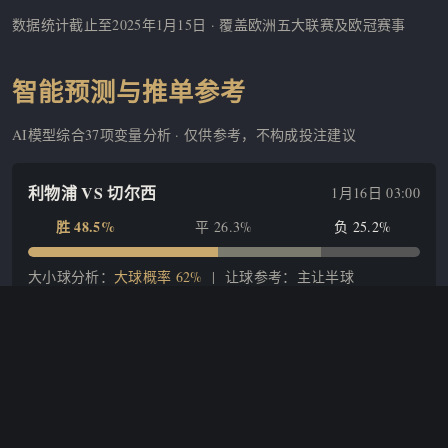
数据统计截止至2025年1月15日 · 覆盖欧洲五大联赛及欧冠赛事
智能预测与推单参考
AI模型综合37项变量分析 · 仅供参考，不构成投注建议
利物浦 VS 切尔西
1月16日 03:00
胜 48.5%
平 26.3%
负 25.2%
大小球分析：
大球概率 62%
| 让球参考：主让半球
马竞 VS 皇马
1月17日 04:00
负 37.7%
胜 31.8%
平 30.5%
大小球分析：
小球概率 55%
| 让球参考：平手盘