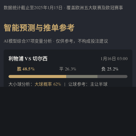
数据统计截止至2025年1月15日 · 覆盖欧洲五大联赛及欧冠赛事
智能预测与推单参考
AI模型综合37项变量分析 · 仅供参考，不构成投注建议
利物浦 VS 切尔西
1月16日 03:00
胜 48.5%
平 26.3%
负 25.2%
大小球分析：
大球概率 62%
| 让球参考：主让半球
马竞 VS 皇马
1月17日 04:00
负 37.7%
胜 31.8%
平 30.5%
大小球分析：
小球概率 55%
| 让球参考：平手盘