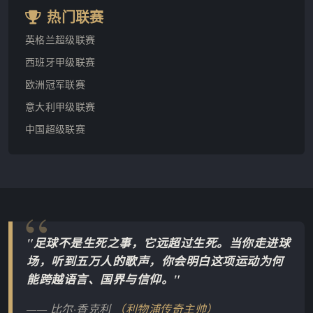
热门联赛
英格兰超级联赛
西班牙甲级联赛
欧洲冠军联赛
意大利甲级联赛
中国超级联赛
"足球不是生死之事，它远超过生死。当你走进球
场，听到五万人的歌声，你会明白这项运动为何
能跨越语言、国界与信仰。"
—— 比尔·香克利
（利物浦传奇主帅）