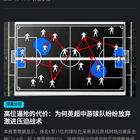
深度分析
战术板深度分析图表
高位逼抢的代价：为何英超中游球队纷纷放弃
激进压迫战术
本赛季数据显示，排名8至15位的球队在采用高位防线时场均被反击
破门1.4次，较上赛季增加37%。体能消耗与伤病风险正迫使教练组