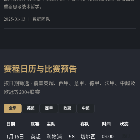
重新思考战术哲学。
2025-01-13 | 数据团队
赛程日历与比赛预告
按日期筛选 · 覆盖英超、西甲、意甲、德甲、法甲、中超及
欧冠等200+联赛
全部
英超
西甲
欧冠
中超
日期
联赛
主队
客队
时间
状态
VS
03:00
1月16日
英超
利物浦
切尔西
热门