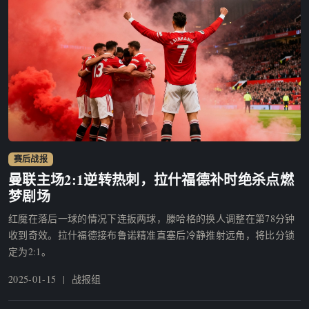
赛后战报
曼联逆转热刺赛后庆祝场景
曼联主场2:1逆转热刺，拉什福德补时绝杀点燃
梦剧场
红魔在落后一球的情况下连扳两球，滕哈格的换人调整在第78分钟
收到奇效。拉什福德接布鲁诺精准直塞后冷静推射远角，将比分锁
定为2:1。
2025-01-15 | 战报组