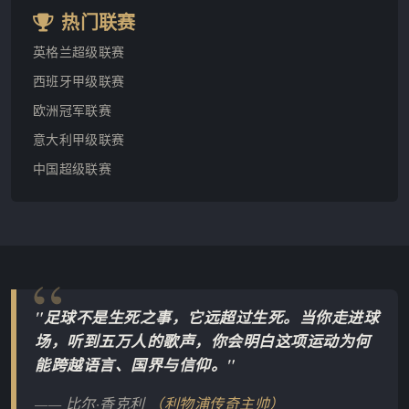
热门联赛
英格兰超级联赛
西班牙甲级联赛
欧洲冠军联赛
意大利甲级联赛
中国超级联赛
"足球不是生死之事，它远超过生死。当你走进球
场，听到五万人的歌声，你会明白这项运动为何
能跨越语言、国界与信仰。"
—— 比尔·香克利
（利物浦传奇主帅）