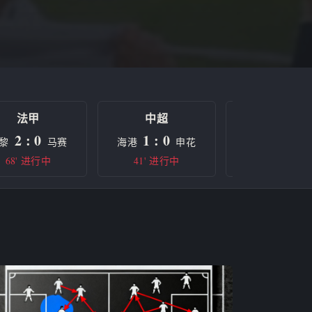
法甲
中超
欧冠
2 : 0
1 : 0
0 : 0
黎
马赛
海港
申花
曼城
68' 进行中
41' 进行中
半场休息