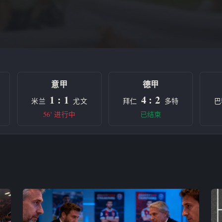
意甲
德甲
1 : 1
4 : 2
米兰
尤文
拜仁
多特
巴
56' 进行中
已结束