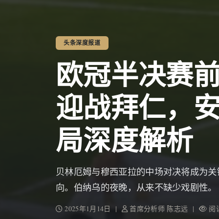
头条深度报道
欧冠半决赛
迎战拜仁，
局深度解析
贝林厄姆与穆西亚拉的中场对决将成为关
向。伯纳乌的夜晚，从来不缺少戏剧性。
2025年1月14日 |
首席分析师 陈志远 |
阅读