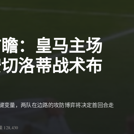
前瞻：皇马主场
安切洛蒂战术布
键变量，两队在边路的攻防博弈将决定首回合走
 128,430