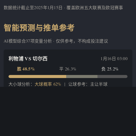
数据统计截止至2025年1月15日 · 覆盖欧洲五大联赛及欧冠赛事
智能预测与推单参考
AI模型综合37项变量分析 · 仅供参考，不构成投注建议
利物浦 VS 切尔西
1月16日 03:00
胜 48.5%
平 26.3%
负 25.2%
大小球分析：
大球概率 62%
| 让球参考：主让半球
马竞 VS 皇马
1月17日 04:00
负 37.7%
胜 31.8%
平 30.5%
大小球分析：
小球概率 55%
| 让球参考：平手盘