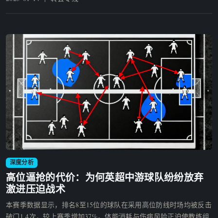
深度分析
战术板深度分析图表
高位逼抢的代价：为何英超中游球队纷纷放弃
激进压迫战术
本赛季数据显示，排名8至15位的球队在采用高位防线时场均被反击
破门1.4次，较上赛季增加37%。体能消耗与伤病风险正迫使教练组