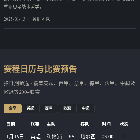
重新思考战术哲学。
2025-01-13 | 数据团队
赛程日历与比赛预告
按日期筛选 · 覆盖英超、西甲、意甲、德甲、法甲、中超及
欧冠等200+联赛
全部
英超
西甲
欧冠
中超
日期
联赛
主队
客队
时间
状态
VS
03:00
1月16日
英超
利物浦
切尔西
热门