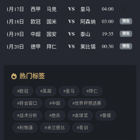
VS
04:00
1月17日
西甲
马竞
皇马
热门
VS
03:00
1月18日
欧冠
国米
阿森纳
预告
VS
19:35
1月19日
中超
国安
泰山
预告
VS
00:30
1月20日
德甲
拜仁
莱比锡
预告
热门标签
#欧冠
#英超
#皇马
#拜仁
#转会窗口
#中超
#世界杯预选赛
#战术分析
#绝杀
#金球奖
#曼城
#利物浦
#米兰德比
#青训