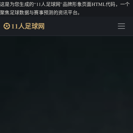
这是为您生成的“11人足球网”品牌形象页面HTML代码，一个
聚焦足球数据与赛事预测的资讯平台。
11人足球网