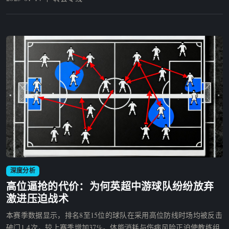
深度分析
战术板深度分析图表
高位逼抢的代价：为何英超中游球队纷纷放弃
激进压迫战术
本赛季数据显示，排名8至15位的球队在采用高位防线时场均被反击
破门1.4次，较上赛季增加37%。体能消耗与伤病风险正迫使教练组