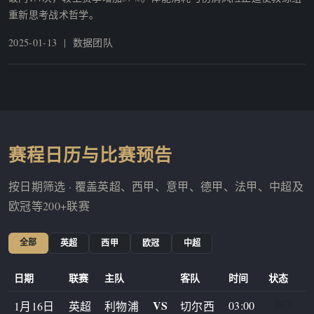
重新思考战术哲学。
2025-01-13 | 数据团队
赛程日历与比赛预告
按日期筛选 · 覆盖英超、西甲、意甲、德甲、法甲、中超及
欧冠等200+联赛
全部
英超
西甲
欧冠
中超
日期
联赛
主队
客队
时间
状态
VS
03:00
1月16日
英超
利物浦
切尔西
热门