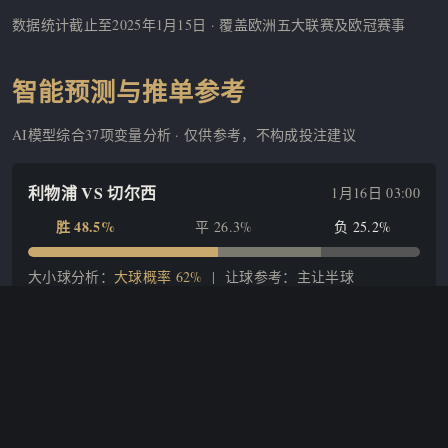
数据统计截止至2025年1月15日 · 覆盖欧洲五大联赛及欧冠赛事
智能预测与推单参考
AI模型综合37项变量分析 · 仅供参考，不构成投注建议
利物浦 VS 切尔西
1月16日 03:00
胜 48.5%
平 26.3%
负 25.2%
大小球分析：
大球概率 62%
| 让球参考：主让半球
马竞 VS 皇马
1月17日 04:00
负 37.7%
胜 31.8%
平 30.5%
大小球分析：
小球概率 55%
| 让球参考：平手盘