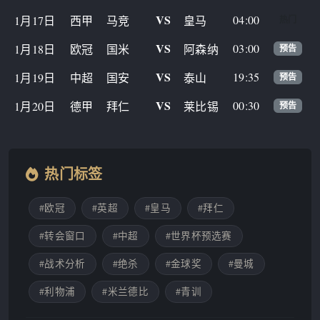
VS
04:00
1月17日
西甲
马竞
皇马
热门
VS
03:00
1月18日
欧冠
国米
阿森纳
预告
VS
19:35
1月19日
中超
国安
泰山
预告
VS
00:30
1月20日
德甲
拜仁
莱比锡
预告
热门标签
#欧冠
#英超
#皇马
#拜仁
#转会窗口
#中超
#世界杯预选赛
#战术分析
#绝杀
#金球奖
#曼城
#利物浦
#米兰德比
#青训