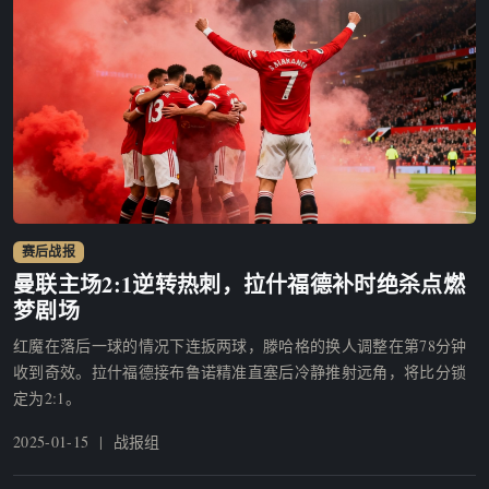
赛后战报
曼联逆转热刺赛后庆祝场景
曼联主场2:1逆转热刺，拉什福德补时绝杀点燃
梦剧场
红魔在落后一球的情况下连扳两球，滕哈格的换人调整在第78分钟
收到奇效。拉什福德接布鲁诺精准直塞后冷静推射远角，将比分锁
定为2:1。
2025-01-15 | 战报组