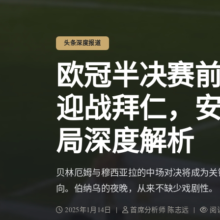
头条深度报道
欧冠半决赛
迎战拜仁，
局深度解析
贝林厄姆与穆西亚拉的中场对决将成为关
向。伯纳乌的夜晚，从来不缺少戏剧性。
2025年1月14日 |
首席分析师 陈志远 |
阅读