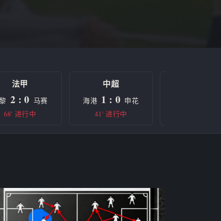
法甲
中超
欧冠
2 : 0
1 : 0
0 : 0
黎
马赛
海港
申花
曼城
68' 进行中
41' 进行中
半场休息