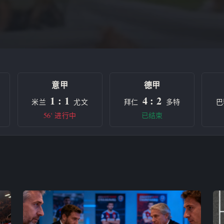
意甲
德甲
1 : 1
4 : 2
米兰
尤文
拜仁
多特
巴
56' 进行中
已结束