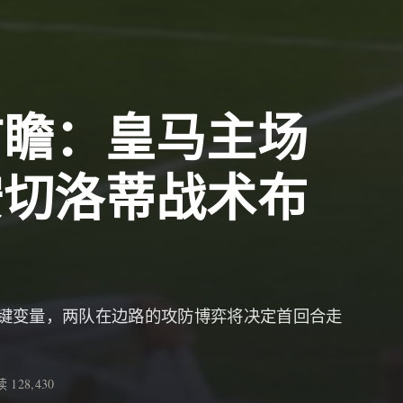
前瞻：皇马主场
安切洛蒂战术布
键变量，两队在边路的攻防博弈将决定首回合走
 128,430